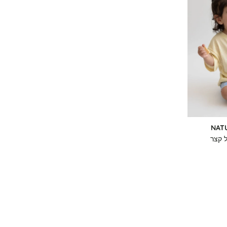
NAT
 קצר