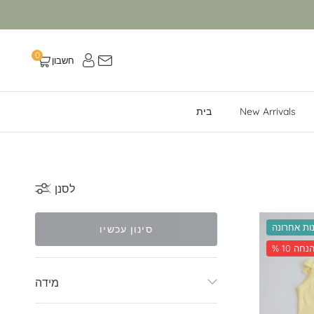
{{ shop_name }} ב- {{ social_platform }}
0
חשבון
עגלה
New Arrivals
בית
לסנן
ות אחרונה
סינון עכשיו
 10 הנחה
מידה