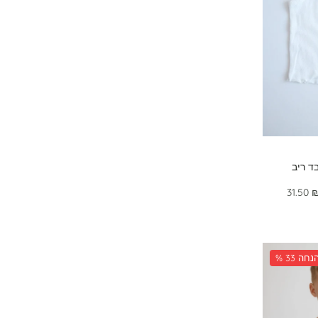
ד ריב
31.50 
 33 הנחה