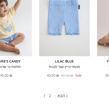
URE'S CANDY
LILAC BLUE
מכנסי טייץ קצר לבנות
חולצת טי שרוול
45.00 ₪
40.50 ₪
45.00 ₪
Sale
30
הבא »
·
2
1