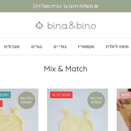
משלוח חינם עד הבית מעל 299 ₪
מתנה ליולדת
אקססוריז
בגדי ים
בגדים
אוברולים
Mix & Match
חדש
% 10 הנחה
הזדמנ
כולל כפל
כולל כפל
מבצעים
מבצעים
%