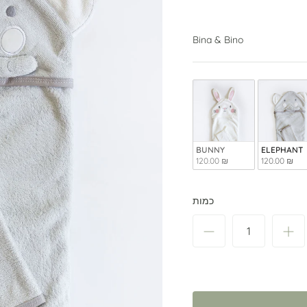
Bina & Bino
BUNNY
ELEPHANT
120.00 ₪
120.00 ₪
כמות