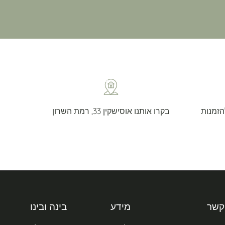
חינם מעל ₪299 - ₪30 להזמנות
בקרו אותנו אוסישקין 33, רמת השרון
קשר
מידע
בינה ובינו