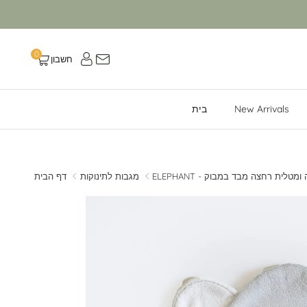
{{ shop_name }} ב- {{ social_platform }}
0
חשבון
עגלה
New Arrivals
בית
בת גדולה ומטלית רחצה מבד במבוק
מגבות לתינוקות
דף הבית