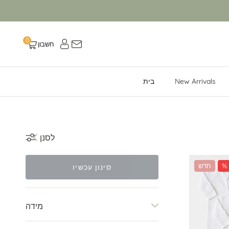
{{ shop_name }} ב- {{ social_platform }}
0
חשבון
עגלה
New Arrivals
בית
לסנן
חדש
סינון עכשיו
מידה