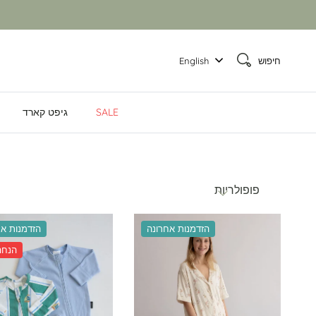
חיפוש
English
SALE
גיפט קארד
מיין לפי
פופולריות
הזדמנות אחרונה
הזדמנות אח
% 9 הנח