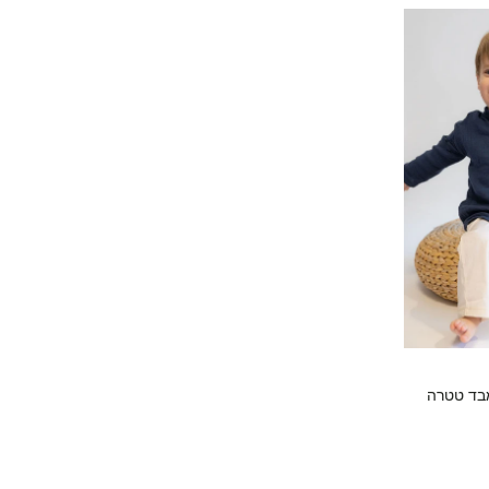
בד טטרה