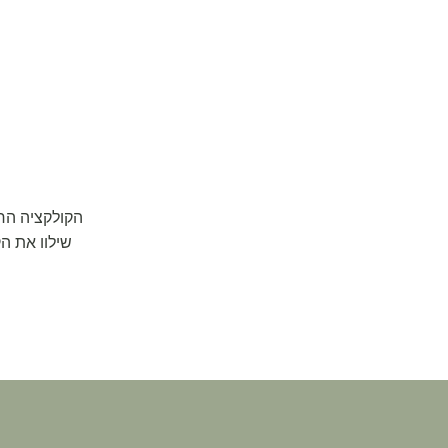
הקולקציה החד
שילוו את ה